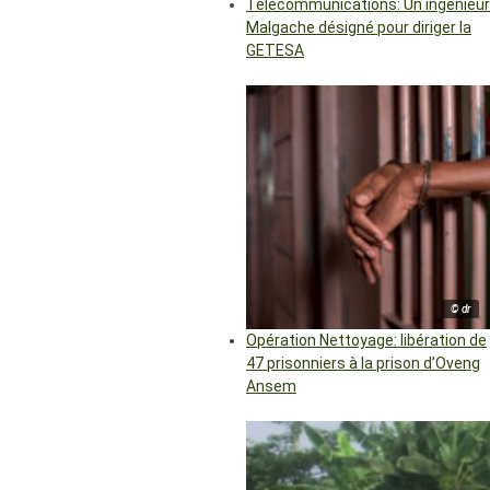
Télécommunications: Un ingénieur
Malgache désigné pour diriger la
GETESA
© dr
Opération Nettoyage: libération de
47 prisonniers à la prison d’Oveng
Ansem