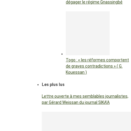
dégager le régime Gnassingbé
Togo : « les réformes comportent
de graves contradictions » ( G.
Kouessan )
Les plus lus
Lettre ouverte à mes semblables journalistes,
par Gérard Weissan du journal SIKA’A