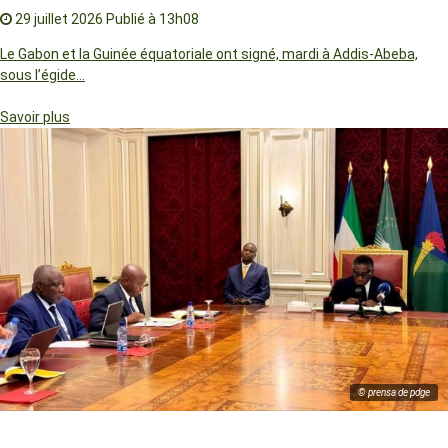
29 juillet 2026
Publié à 13h08
Le Gabon et la Guinée équatoriale ont signé, mardi à Addis-Abeba,
sous l’égide…
Savoir plus
© prensa de pdge
Guinée équatoriale : Thérèsa Nnang Avomo nommée DGA de