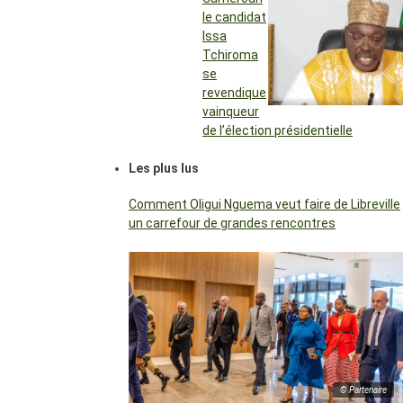
le candidat
Issa
Tchiroma
se
revendique
vainqueur
de l’élection présidentielle
Les plus lus
Comment Oligui Nguema veut faire de Libreville
un carrefour de grandes rencontres
© Partenaire