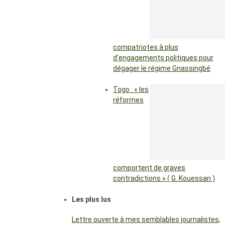
compatriotes à plus
d’engagements politiques pour
dégager le régime Gnassingbé
Togo : « les
réformes
comportent de graves
contradictions » ( G. Kouessan )
Les plus lus
Lettre ouverte à mes semblables journalistes,