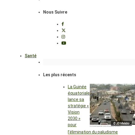
Nous Suivre
Santé
Les plus récents
La Guinée
équatoriale
lance sa
stratégie «
Vision
2030 »
© JD Malabo
pour
l’élimination du paludisme