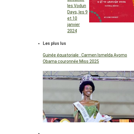
les Vodun
Days, les 9
et 10
janvier
2024
Les plus lus
Guinée équatoriale : Carmen Ismelda Avomo
Obama couronnée Miss 2025