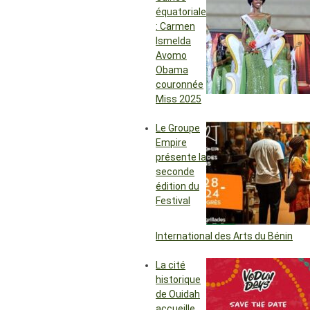
équatoriale
: Carmen
Ismelda
Avomo
Obama
couronnée
Miss 2025
Le Groupe
Empire
présente la
seconde
édition du
Festival
International des Arts du Bénin
La cité
historique
de Ouidah
accueille