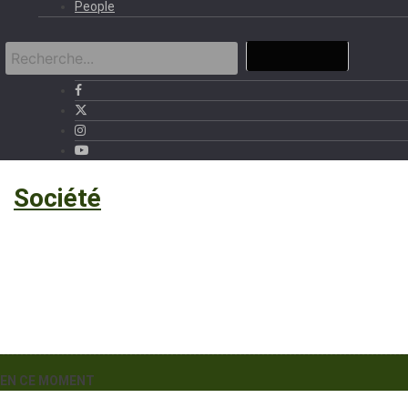
People
›
Société
EN CE MOMENT