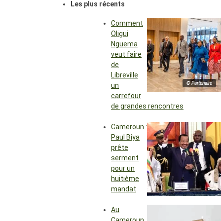
Les plus récents
Comment
Oligui
Nguema
veut faire
de
Libreville
© Partenaire
un
carrefour
de grandes rencontres
Cameroun :
Paul Biya
prête
serment
pour un
huitième
mandat
Au
Cameroun