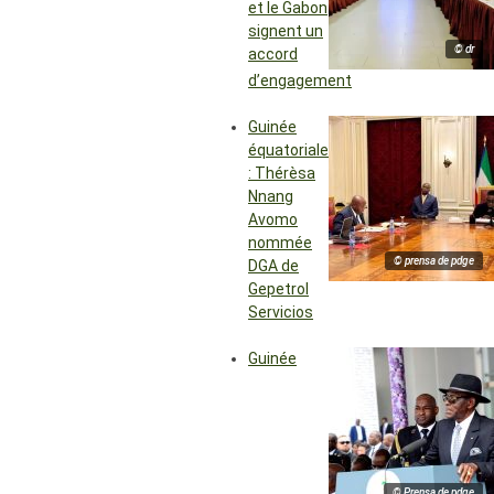
et le Gabon
signent un
© dr
accord
d’engagement
Guinée
équatoriale
: Thérèsa
Nnang
Avomo
nommée
© prensa de pdge
DGA de
Gepetrol
Servicios
Guinée
© Prensa de pdge