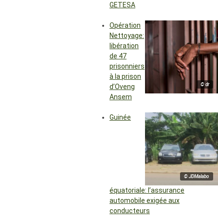
GETESA
Opération
Nettoyage:
libération
de 47
prisonniers
à la prison
© dr
d’Oveng
Ansem
Guinée
© JDMalabo
équatoriale: l’assurance
automobile exigée aux
conducteurs