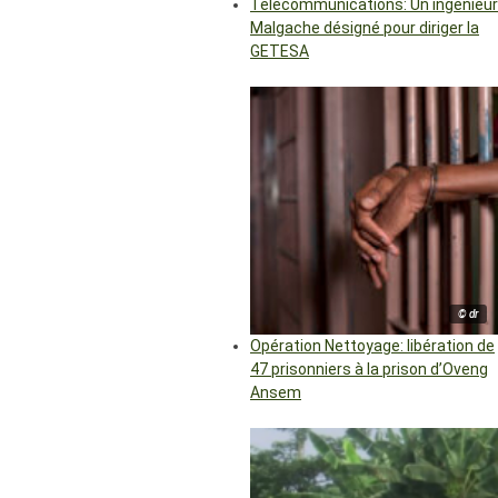
Télécommunications: Un ingénieur
Malgache désigné pour diriger la
GETESA
© dr
Opération Nettoyage: libération de
47 prisonniers à la prison d’Oveng
Ansem