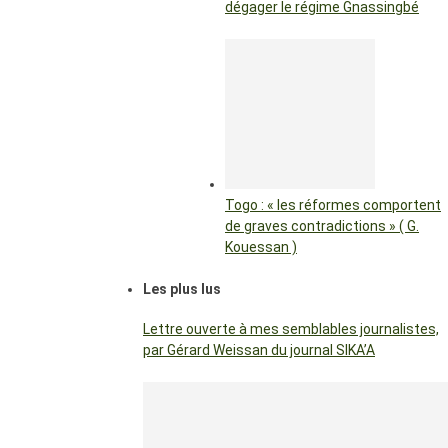
dégager le régime Gnassingbé
Togo : « les réformes comportent
de graves contradictions » ( G.
Kouessan )
Les plus lus
Lettre ouverte à mes semblables journalistes,
par Gérard Weissan du journal SIKA’A