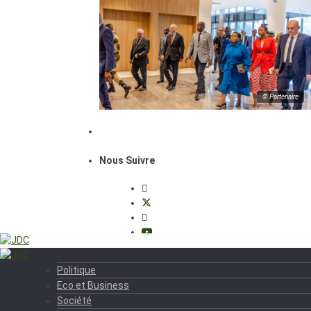
© Partenaire
Nous Suivre
Politique
Eco et Business
Société