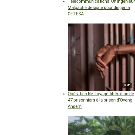
Télécommunications: Un ingénieur
Malgache désigné pour diriger la
GETESA
© dr
Opération Nettoyage: libération de
47 prisonniers à la prison d’Oveng
Ansem