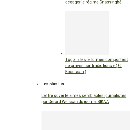
dégager le régime Gnassingbé
Togo : « les réformes comportent
de graves contradictions » ( G.
Kouessan )
Les plus lus
Lettre ouverte à mes semblables journalistes,
par Gérard Weissan du journal SIKA’A