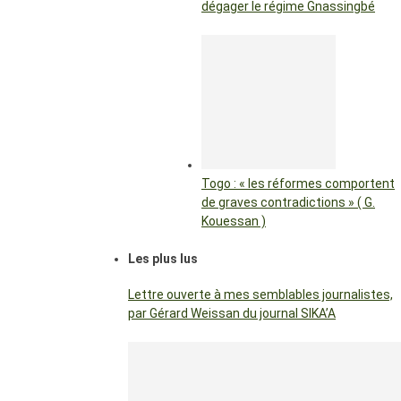
dégager le régime Gnassingbé
Togo : « les réformes comportent
de graves contradictions » ( G.
Kouessan )
Les plus lus
Lettre ouverte à mes semblables journalistes,
par Gérard Weissan du journal SIKA’A