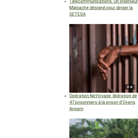
Télécommunications: Un ingénieur
Malgache désigné pour diriger la
GETESA
© dr
Opération Nettoyage: libération de
47 prisonniers à la prison d’Oveng
Ansem