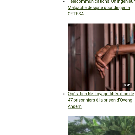
Télécommunications: Un ingénieur
Malgache désigné pour diriger la
GETESA
© dr
Opération Nettoyage: libération de
47 prisonniers à la prison d’Oveng
Ansem