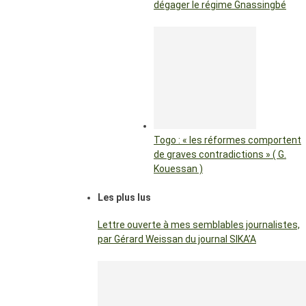
dégager le régime Gnassingbé
Togo : « les réformes comportent
de graves contradictions » ( G.
Kouessan )
Les plus lus
Lettre ouverte à mes semblables journalistes,
par Gérard Weissan du journal SIKA’A