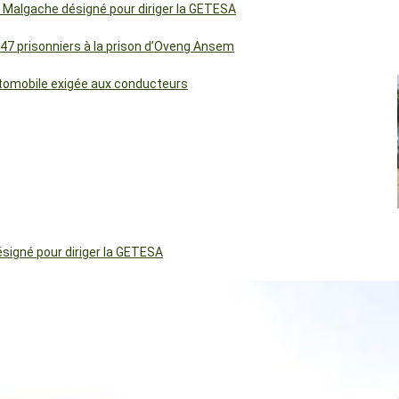
 Malgache désigné pour diriger la GETESA
 47 prisonniers à la prison d’Oveng Ansem
utomobile exigée aux conducteurs
igné pour diriger la GETESA