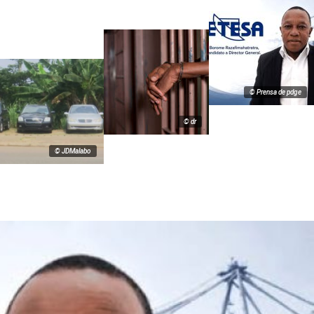
© Prensa de pdge
© dr
© JDMalabo