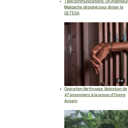
Télécommunications: Un ingénieur
Malgache désigné pour diriger la
GETESA
© dr
Opération Nettoyage: libération de
47 prisonniers à la prison d’Oveng
Ansem