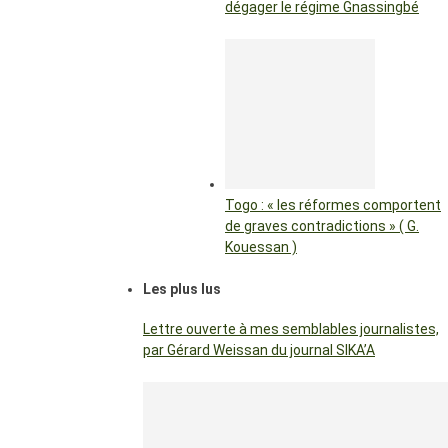
dégager le régime Gnassingbé
Togo : « les réformes comportent
de graves contradictions » ( G.
Kouessan )
Les plus lus
Lettre ouverte à mes semblables journalistes,
par Gérard Weissan du journal SIKA’A