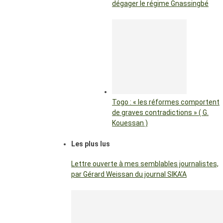
dégager le régime Gnassingbé
Togo : « les réformes comportent
de graves contradictions » ( G.
Kouessan )
Les plus lus
Lettre ouverte à mes semblables journalistes,
par Gérard Weissan du journal SIKA’A