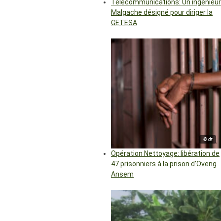
Télécommunications: Un ingénieur
Malgache désigné pour diriger la
GETESA
© dr
Opération Nettoyage: libération de
47 prisonniers à la prison d’Oveng
Ansem