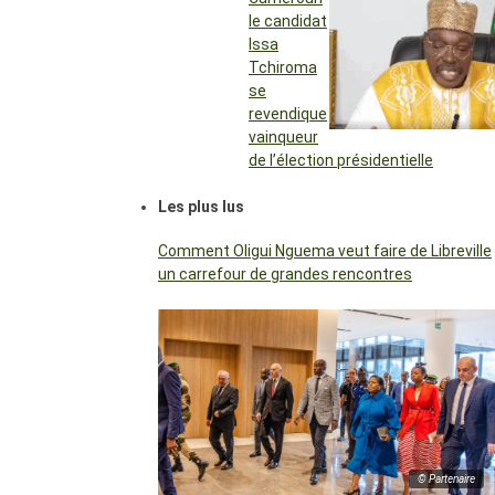
le candidat
Issa
Tchiroma
se
revendique
vainqueur
de l’élection présidentielle
Les plus lus
Comment Oligui Nguema veut faire de Libreville
un carrefour de grandes rencontres
© Partenaire