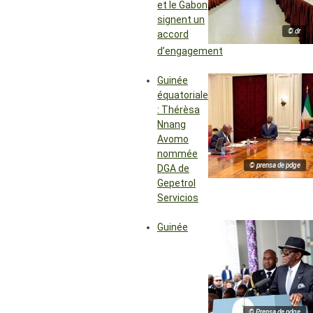
et le Gabon
signent un
© dr
accord
d’engagement
Guinée
équatoriale
: Thérèsa
Nnang
Avomo
nommée
© prensa de pdge
DGA de
Gepetrol
Servicios
Guinée
© Prensa de pdge