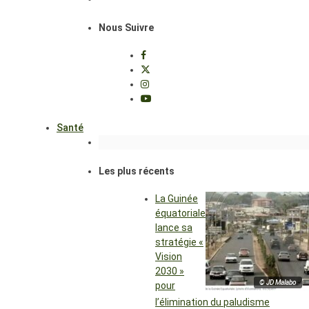
Nous Suivre
Santé
Les plus récents
La Guinée
équatoriale
lance sa
stratégie «
Vision
2030 »
© JD Malabo
pour
l’élimination du paludisme