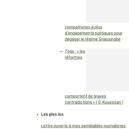
compatriotes à plus
d’engagements politiques pour
dégager le régime Gnassingbé
Togo : « les
réformes
comportent de graves
contradictions » ( G. Kouessan )
Les plus lus
Lettre ouverte à mes semblables journalistes,