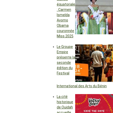
équatoriale
: Carmen
Ismelda
Avomo
Obama
couronnée
Miss 2025
Le Groupe
Empire
présente la
seconde
édition du
Festival
International des Arts du Bénin
La cité
historique
de Ouidah
accueille