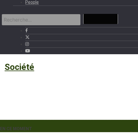
People
›
Société
EN CE MOMENT