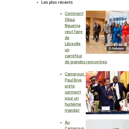
Les plus récents
Comment
Oligui
Nguema
veut faire
de
Libreville
© Partenaire
un
carrefour
de grandes rencontres
Cameroun :
Paul Biya
prête
serment
pour un
huitième
mandat
Au
Cameroun