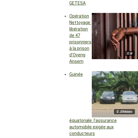
GETESA
Opération
Nettoyage:
libération
de 47
prisonniers
à la prison
© dr
d’Oveng
Ansem
Guinée
© JDMalabo
équatoriale: l’assurance
automobile exigée aux
conducteurs