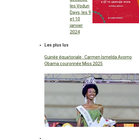
les Vodun
Days, les 9
et 10
janvier
2024
Les plus lus
Guinée équatoriale : Carmen Ismelda Avomo
Obama couronnée Miss 2025