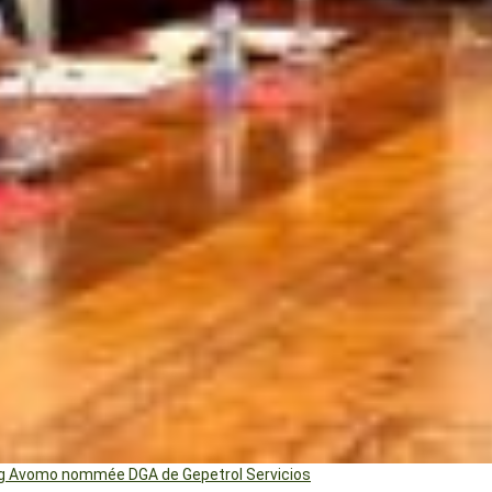
ng Avomo nommée DGA de Gepetrol Servicios