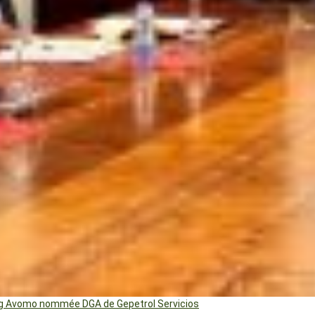
ng Avomo nommée DGA de Gepetrol Servicios