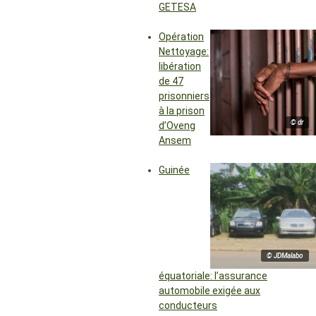
GETESA
Opération
Nettoyage:
libération
de 47
prisonniers
à la prison
© dr
d’Oveng
Ansem
Guinée
© JDMalabo
équatoriale: l’assurance
automobile exigée aux
conducteurs