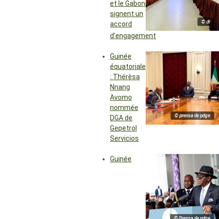
et le Gabon
signent un
© dr
accord
d’engagement
Guinée
équatoriale
: Thérèsa
Nnang
Avomo
nommée
© prensa de pdge
DGA de
Gepetrol
Servicios
Guinée
© Prensa de pdge