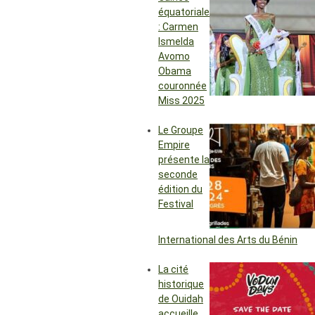
équatoriale
: Carmen
Ismelda
Avomo
Obama
couronnée
Miss 2025
Le Groupe
Empire
présente la
seconde
édition du
Festival
International des Arts du Bénin
La cité
historique
de Ouidah
accueille