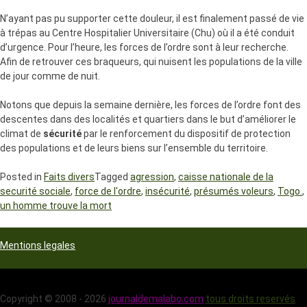
N’ayant pas pu supporter cette douleur, il est finalement passé de vie
à trépas au Centre Hospitalier Universitaire (Chu) où il a été conduit
d’urgence. Pour l’heure, les forces de l’ordre sont à leur recherche.
Afin de retrouver ces braqueurs, qui nuisent les populations de la ville
de jour comme de nuit.
Notons que depuis la semaine dernière, les forces de l’ordre font des
descentes dans des localités et quartiers dans le but d’améliorer le
climat de
sécurité
par le renforcement du dispositif de protection
des populations et de leurs biens sur l’ensemble du territoire.
Posted in
Faits divers
Tagged
agression
,
caisse nationale de la
securité sociale
,
force de l'ordre
,
insécurité
,
présumés voleurs
,
Togo.
,
un homme trouve la mort
Mentions legales
Copyright © 2008 - 2026
journaldemalabo.com
tous droits reservés