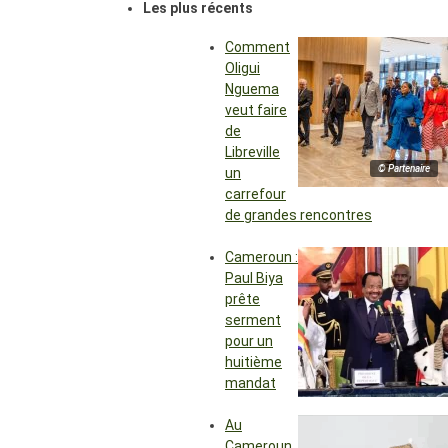
Les plus récents
Comment
Oligui
Nguema
veut faire
de
Libreville
© Partenaire
un
carrefour
de grandes rencontres
Cameroun :
Paul Biya
prête
serment
pour un
huitième
mandat
Au
Cameroun