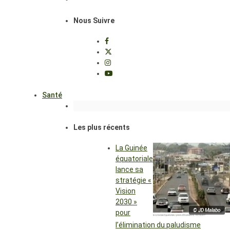
Nous Suivre
Santé
Les plus récents
La Guinée
équatoriale
lance sa
stratégie «
Vision
2030 »
© JD Malabo
pour
l’élimination du paludisme