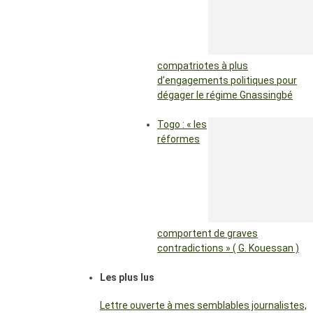
compatriotes à plus
d’engagements politiques pour
dégager le régime Gnassingbé
Togo : « les
réformes
comportent de graves
contradictions » ( G. Kouessan )
Les plus lus
Lettre ouverte à mes semblables journalistes,