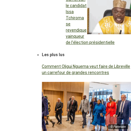
le candidat
Issa
Tchiroma
se
revendique
vainqueur
de l’élection présidentielle
Les plus lus
Comment Oligui Nguema veut faire de Libreville
un carrefour de grandes rencontres
© Partenaire