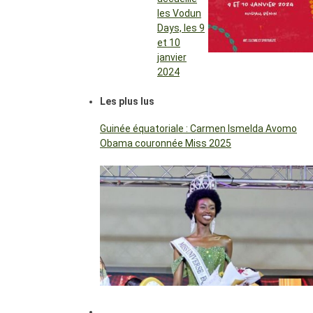
les Vodun
Days, les 9
et 10
janvier
2024
Les plus lus
Guinée équatoriale : Carmen Ismelda Avomo
Obama couronnée Miss 2025