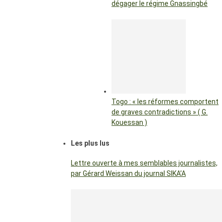
dégager le régime Gnassingbé
Togo : « les réformes comportent
de graves contradictions » ( G.
Kouessan )
Les plus lus
Lettre ouverte à mes semblables journalistes,
par Gérard Weissan du journal SIKA’A