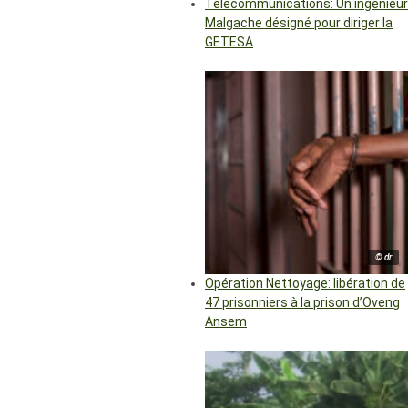
Télécommunications: Un ingénieur
Malgache désigné pour diriger la
GETESA
© dr
Opération Nettoyage: libération de
47 prisonniers à la prison d’Oveng
Ansem