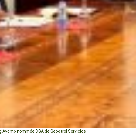
ng Avomo nommée DGA de Gepetrol Servicios