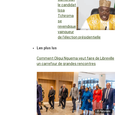
le candidat
Issa
Tchiroma
se
revendique
vainqueur
de l’élection présidentielle
Les plus lus
Comment Oligui Nguema veut faire de Libreville
un carrefour de grandes rencontres
© Partenaire