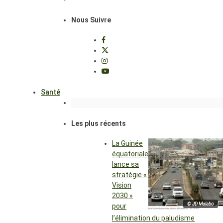
Nous Suivre
Santé
Les plus récents
La Guinée
équatoriale
lance sa
stratégie «
Vision
2030 »
© JD Malabo
pour
l’élimination du paludisme