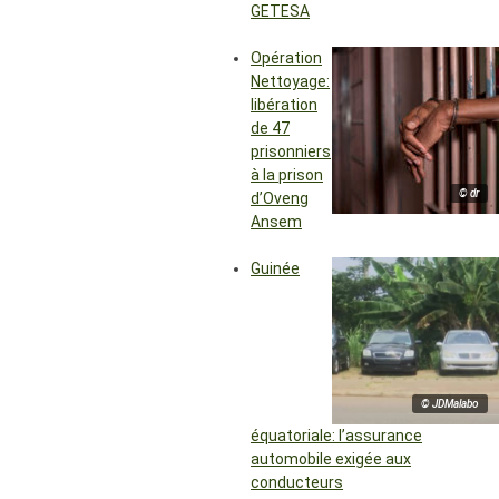
GETESA
Opération
Nettoyage:
libération
de 47
prisonniers
à la prison
© dr
d’Oveng
Ansem
Guinée
© JDMalabo
équatoriale: l’assurance
automobile exigée aux
conducteurs