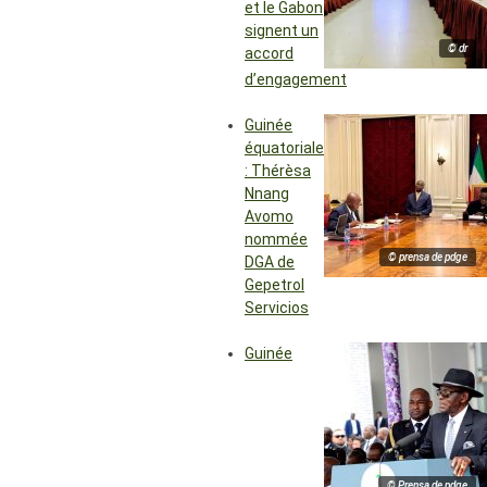
et le Gabon
signent un
© dr
accord
d’engagement
Guinée
équatoriale
: Thérèsa
Nnang
Avomo
nommée
© prensa de pdge
DGA de
Gepetrol
Servicios
Guinée
© Prensa de pdge