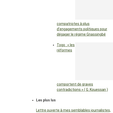
compatriotes à plus
d’engagements politiques pour
dégager le régime Gnassingbé
Togo : « les
réformes
comportent de graves
contradictions » ( G. Kouessan )
Les plus lus
Lettre ouverte à mes semblables journalistes,