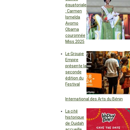
équatoriale
: Carmen
Ismelda
Avomo
Obama
couronnée
Miss 2025
Le Groupe
Empire
présente la
seconde
édition du
Festival
International des Arts du Bénin
La cité
historique
de Ouidah
accueille