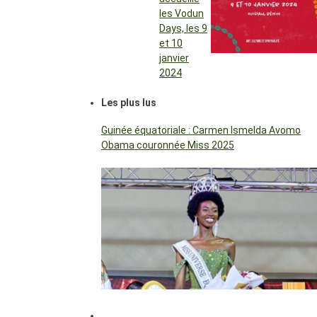
les Vodun
Days, les 9
et 10
janvier
2024
Les plus lus
Guinée équatoriale : Carmen Ismelda Avomo
Obama couronnée Miss 2025