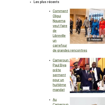
Les plus récents
Comment
Oligui
Nguema
veut faire
de
Libreville
© Partenaire
un
carrefour
de grandes rencontres
Cameroun :
Paul Biya
prête
serment
pour un
huitième
mandat
Au
Cameroun