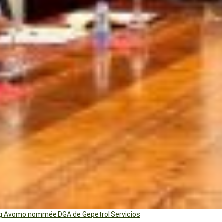
ng Avomo nommée DGA de Gepetrol Servicios