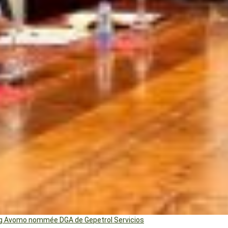
ng Avomo nommée DGA de Gepetrol Servicios