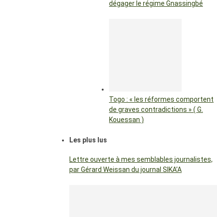
dégager le régime Gnassingbé
Togo : « les réformes comportent
de graves contradictions » ( G.
Kouessan )
Les plus lus
Lettre ouverte à mes semblables journalistes,
par Gérard Weissan du journal SIKA’A