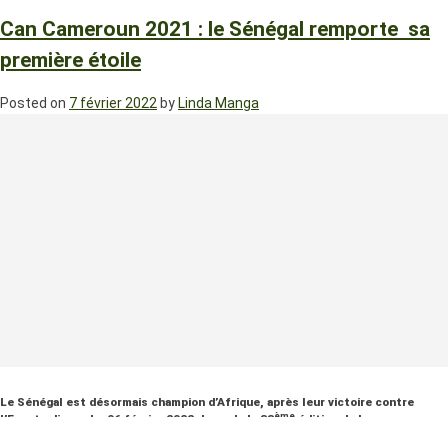
Can Cameroun 2021 : le Sénégal remporte sa
première étoile
Posted on
7 février 2022
by
Linda Manga
Le Sénégal est désormais champion d’Afrique, après leur victoire contre
ème
l’Egypte dimanche 06 février 2022, lors de la 33
édition de la coupe
d’Afrique des Nations organisée au Cameroun.