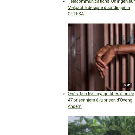
Télécommunications: Un ingénieur
Malgache désigné pour diriger la
GETESA
© dr
Opération Nettoyage: libération de
47 prisonniers à la prison d’Oveng
Ansem