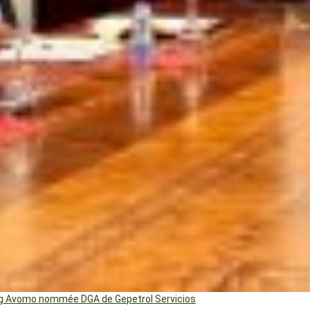
ng Avomo nommée DGA de Gepetrol Servicios