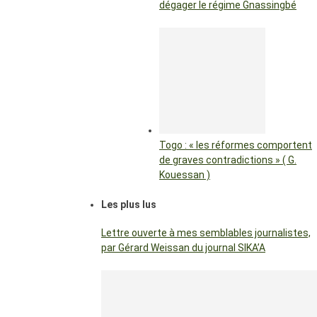
dégager le régime Gnassingbé
Togo : « les réformes comportent
de graves contradictions » ( G.
Kouessan )
Les plus lus
Lettre ouverte à mes semblables journalistes,
par Gérard Weissan du journal SIKA’A