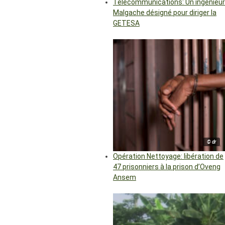
Télécommunications: Un ingénieur
Malgache désigné pour diriger la
GETESA
© dr
Opération Nettoyage: libération de
47 prisonniers à la prison d’Oveng
Ansem