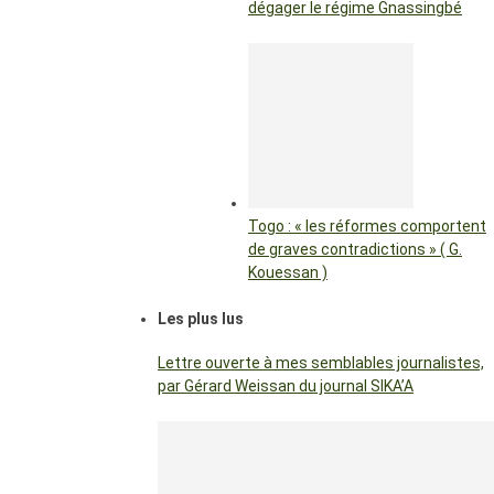
dégager le régime Gnassingbé
Togo : « les réformes comportent
de graves contradictions » ( G.
Kouessan )
Les plus lus
Lettre ouverte à mes semblables journalistes,
par Gérard Weissan du journal SIKA’A