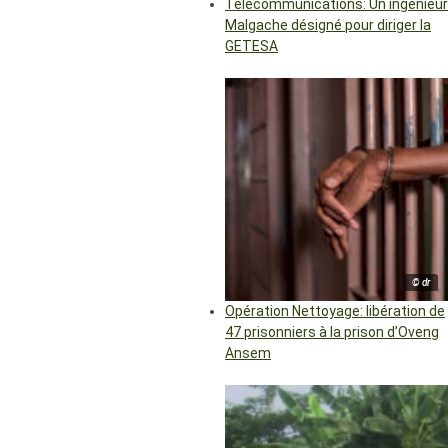
Télécommunications: Un ingénieur
Malgache désigné pour diriger la
GETESA
© dr
Opération Nettoyage: libération de
47 prisonniers à la prison d’Oveng
Ansem