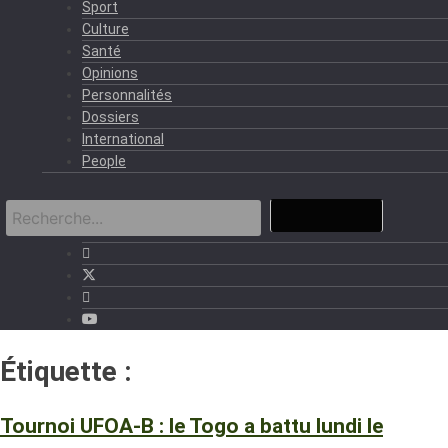
Sport
Culture
Santé
Opinions
Personnalités
Dossiers
International
People
Étiquette :
Éperviers du Togo.
Tournoi UFOA-B : le Togo a battu lundi le