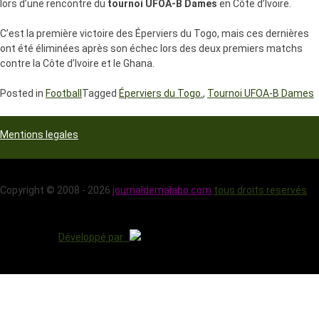
lors d’une rencontre du
tournoi UFOA-B Dames
en Côte d’Ivoire.
C’est la première victoire des Éperviers du Togo, mais ces dernières
ont été éliminées après son échec lors des deux premiers matchs
contre la Côte d’Ivoire et le Ghana.
Posted in
Football
Tagged
Éperviers du Togo.
,
Tournoi UFOA-B Dames
Mentions legales
Copyright © 2008 - 2026
journaldemalabo.com
tous droits reservés
Développé par