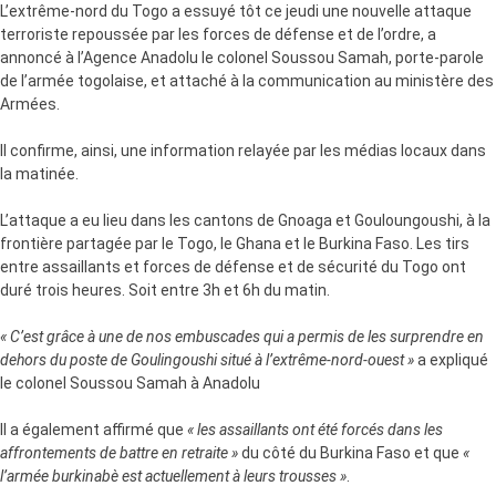
L’extrême-nord du Togo a essuyé tôt ce jeudi une nouvelle attaque
terroriste repoussée par les forces de défense et de l’ordre, a
annoncé à l’Agence Anadolu le colonel Soussou Samah, porte-parole
de l’armée togolaise, et attaché à la communication au ministère des
Armées.
Il confirme, ainsi, une information relayée par les médias locaux dans
la matinée.
L’attaque a eu lieu dans les cantons de Gnoaga et Gouloungoushi, à la
frontière partagée par le Togo, le Ghana et le Burkina Faso. Les tirs
entre assaillants et forces de défense et de sécurité du Togo ont
duré trois heures. Soit entre 3h et 6h du matin.
« C’est grâce à une de nos embuscades qui a permis de les surprendre en
dehors du poste de Goulingoushi situé à l’extrême-nord-ouest »
a expliqué
le colonel Soussou Samah à Anadolu
Il a également affirmé que
« les assaillants ont été forcés dans les
affrontements de battre en retraite »
du côté du Burkina Faso et que
«
l’armée burkinabè est actuellement à leurs trousses »
.