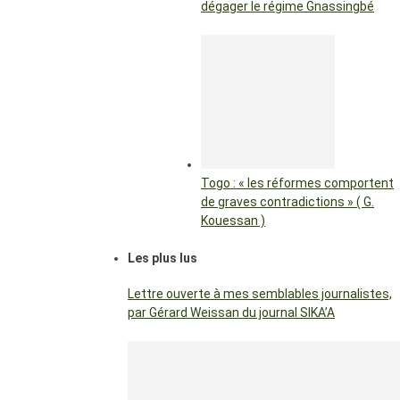
dégager le régime Gnassingbé
Togo : « les réformes comportent
de graves contradictions » ( G.
Kouessan )
Les plus lus
Lettre ouverte à mes semblables journalistes,
par Gérard Weissan du journal SIKA’A