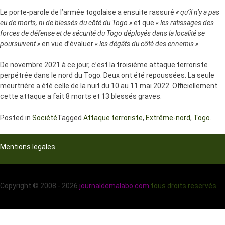
Le porte-parole de l’armée togolaise a ensuite rassuré
« qu’il n’y a pas
eu de morts, ni de blessés du côté du Togo »
et que
« les ratissages des
forces de défense et de sécurité du Togo déployés dans la localité se
poursuivent »
en vue d’évaluer
« les dégâts du côté des ennemis »
.
De novembre 2021 à ce jour, c’est la troisième attaque terroriste
perpétrée dans le nord du Togo. Deux ont été repoussées. La seule
meurtrière a été celle de la nuit du 10 au 11 mai 2022. Officiellement
cette attaque a fait 8 morts et 13 blessés graves.
Posted in
Société
Tagged
Attaque terroriste
,
Extrême-nord
,
Togo.
Mentions legales
Copyright © 2008 - 2026
journaldemalabo.com
tous droits reservés
Développé par