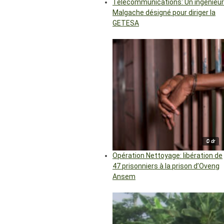
Télécommunications: Un ingénieur
Malgache désigné pour diriger la
GETESA
© dr
Opération Nettoyage: libération de
47 prisonniers à la prison d’Oveng
Ansem