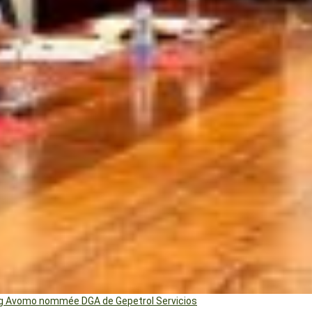
ng Avomo nommée DGA de Gepetrol Servicios