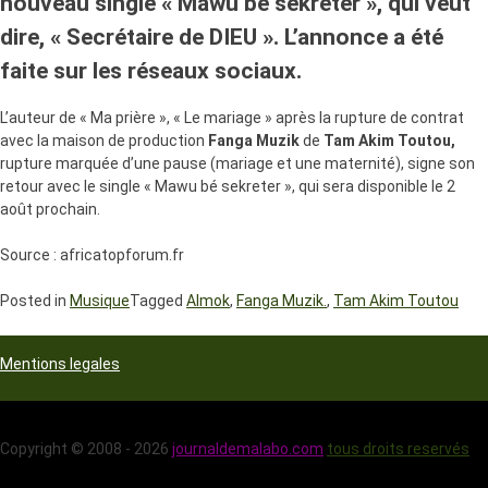
nouveau single « Mawu bé sekreter », qui veut
dire, « Secrétaire de DIEU ». L’annonce a été
faite sur les réseaux sociaux.
L’auteur de « Ma prière », « Le mariage » après la rupture de contrat
avec la maison de production
Fanga Muzik
de
Tam Akim Toutou,
rupture marquée d’une pause (mariage et une maternité), signe son
retour avec le single « Mawu bé sekreter », qui sera disponible le 2
août prochain.
Source : africatopforum.fr
Posted in
Musique
Tagged
Almok
,
Fanga Muzik.
,
Tam Akim Toutou
Mentions legales
Copyright © 2008 - 2026
journaldemalabo.com
tous droits reservés