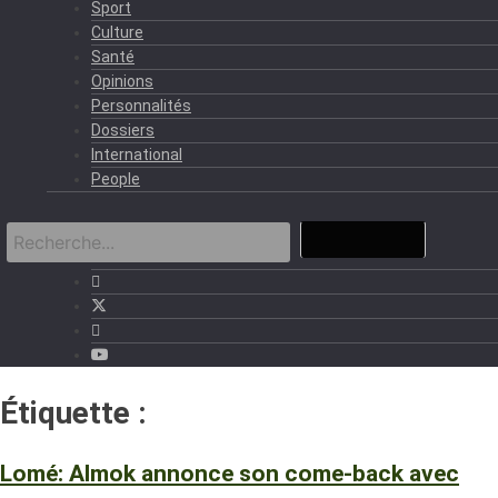
Sport
Culture
Santé
Opinions
Personnalités
Dossiers
International
People
Étiquette :
Fanga Muzik.
Lomé: Almok annonce son come-back avec