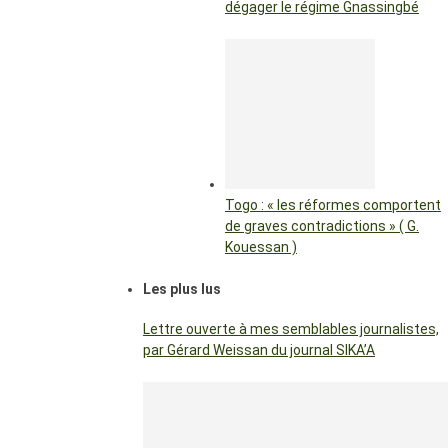
dégager le régime Gnassingbé
Togo : « les réformes comportent
de graves contradictions » ( G.
Kouessan )
Les plus lus
Lettre ouverte à mes semblables journalistes,
par Gérard Weissan du journal SIKA’A