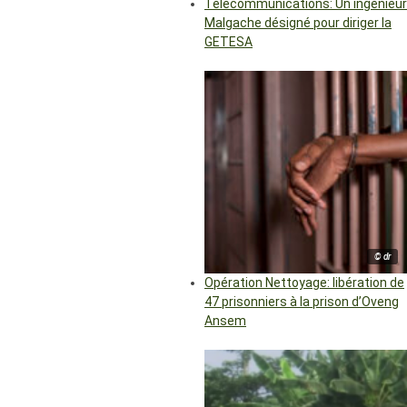
Télécommunications: Un ingénieur
Malgache désigné pour diriger la
GETESA
© dr
Opération Nettoyage: libération de
47 prisonniers à la prison d’Oveng
Ansem