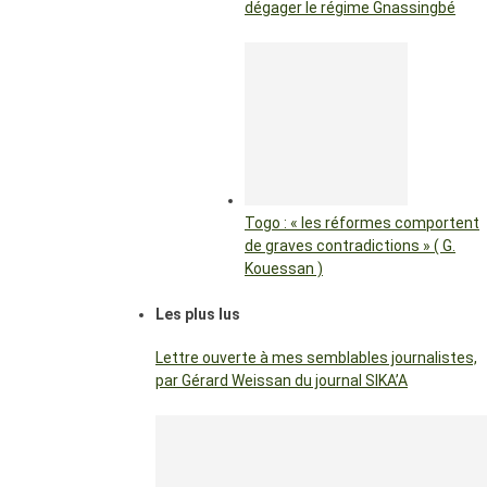
dégager le régime Gnassingbé
Togo : « les réformes comportent
de graves contradictions » ( G.
Kouessan )
Les plus lus
Lettre ouverte à mes semblables journalistes,
par Gérard Weissan du journal SIKA’A