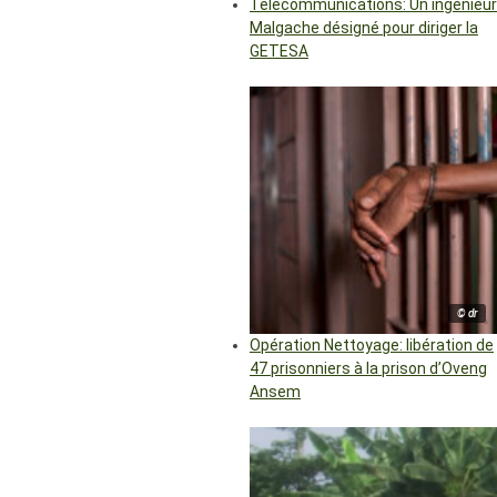
Télécommunications: Un ingénieur
Malgache désigné pour diriger la
GETESA
© dr
Opération Nettoyage: libération de
47 prisonniers à la prison d’Oveng
Ansem