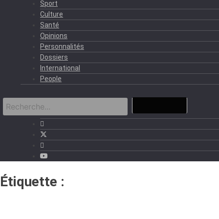
Sport
Culture
Santé
Opinions
Personnalités
Dossiers
International
People
Étiquette :
Faustino Ndong Esono
Eyang