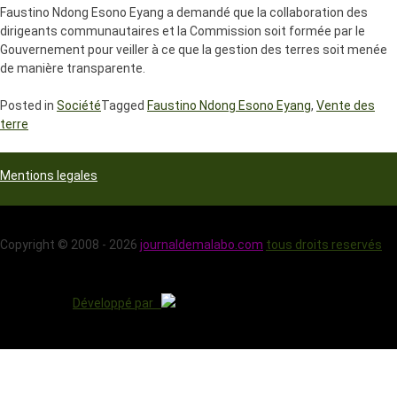
Faustino Ndong Esono Eyang a demandé que la collaboration des
dirigeants communautaires et la Commission soit formée par le
Gouvernement pour veiller à ce que la gestion des terres soit menée
de manière transparente.
Posted in
Société
Tagged
Faustino Ndong Esono Eyang
,
Vente des
terre
Mentions legales
Copyright © 2008 - 2026
journaldemalabo.com
tous droits reservés
Développé par