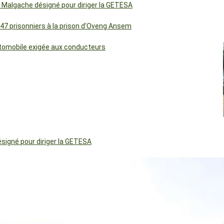
 Malgache désigné pour diriger la GETESA
 47 prisonniers à la prison d’Oveng Ansem
utomobile exigée aux conducteurs
igné pour diriger la GETESA