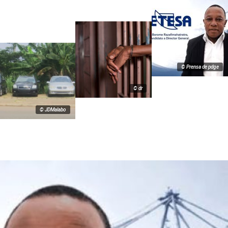
© Prensa de pdge
© dr
© JDMalabo