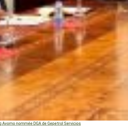
ng Avomo nommée DGA de Gepetrol Servicios