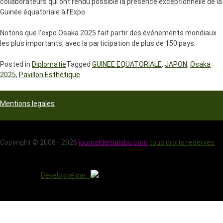
collaborateurs qui ont rendu possible la présence exceptionnelle de la
Guinée équatoriale à l’Expo.
Notons que l’expo Osaka 2025 fait partir des événements mondiaux
les plus importants, avec la participation de plus de 150 pays.
Posted in
Diplomatie
Tagged
GUINEE EQUATORIALE
,
JAPON
,
Osaka
2025
,
Pavillon Esthétique
Mentions legales
Copyright © 2008 - 2026
journaldemalabo.com
tous droits reservés
Développé par