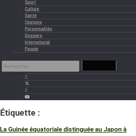
Sport
Culture
Santé
Opinions
Personnalités
Dossiers
International
People
Étiquette :
JAPON
La Guinée équatoriale distinguée au Japon à