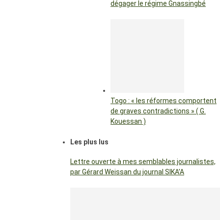
dégager le régime Gnassingbé
Togo : « les réformes comportent
de graves contradictions » ( G.
Kouessan )
Les plus lus
Lettre ouverte à mes semblables journalistes,
par Gérard Weissan du journal SIKA’A