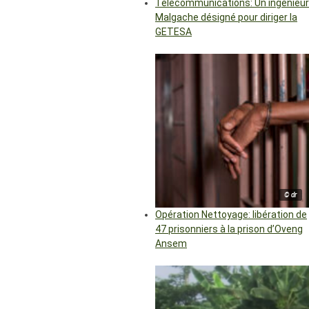
Télécommunications: Un ingénieur
Malgache désigné pour diriger la
GETESA
© dr
Opération Nettoyage: libération de
47 prisonniers à la prison d’Oveng
Ansem