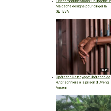
Télécommunications: Un ingénieur
Malgache désigné pour diriger la
GETESA
© dr
Opération Nettoyage: libération de
47 prisonniers à la prison d’Oveng
Ansem