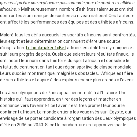
qui aurait pu être une expérience passionnante pour de nombreux athlètes
africains.
» Malheureusement, nombre d’athlètes talentueux ont été
confrontés à un manque de soutien au niveau national. Ces facteurs
ont affecté les performances des équipes et des athlètes africains.
Malgré tous les défis auxquels les sportifs africains sont confrontés,
leur esprit et leur détermination continuent d’être une source
d’inspiration.
Le bookmaker 1xBet
admire les athlètes olympiques et
suit leurs progrès de près. Quels que soient leurs résultats finaux, ils
ont inscrit leur nom dans l’histoire du sport africain et consolidé le
statut du continent en tant que région sportive de classe mondiale.
Leurs succès montrent que, malgré les obstacles, l’Afrique est fière
de ses athlètes et aspire à des exploits encore plus grands à l’avenir.
Les Jeux olympiques de Paris appartiennent déjà à l’histoire. Une
histoire qu’il faut apprendre, en tirer des leçons et marcher en
confiance vers l’avenir. Et cet avenir est très prometteur pour le
continent africain. Le monde entier a les yeux rivés sur l’Égypte, qui
envisage de se porter candidate à l’organisation des Jeux olympiques
d’été en 2036 ou 2040. Si cette candidature est approuvée par le
Comité international olympique et que le projet se concrétise, il