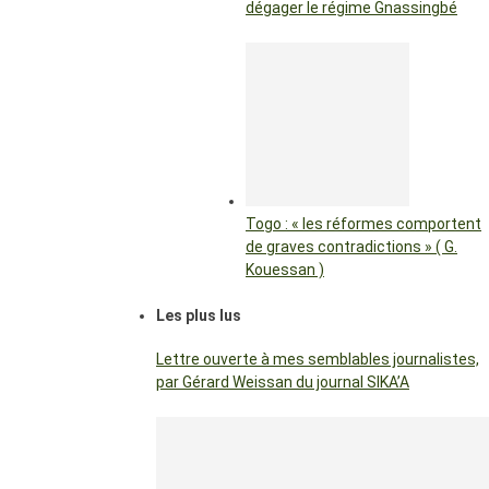
dégager le régime Gnassingbé
Togo : « les réformes comportent
de graves contradictions » ( G.
Kouessan )
Les plus lus
Lettre ouverte à mes semblables journalistes,
par Gérard Weissan du journal SIKA’A