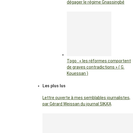
dégager le régime Gnassingbé
Togo : « les réformes comportent
de graves contradictions » ( G.
Kouessan )
Les plus lus
Lettre ouverte à mes semblables journalistes,
par Gérard Weissan du journal SIKA’A