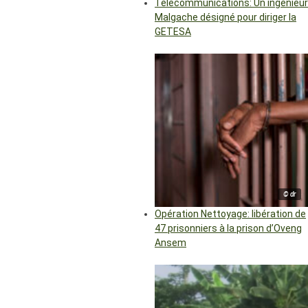
Télécommunications: Un ingénieur
Malgache désigné pour diriger la
GETESA
© dr
Opération Nettoyage: libération de
47 prisonniers à la prison d’Oveng
Ansem