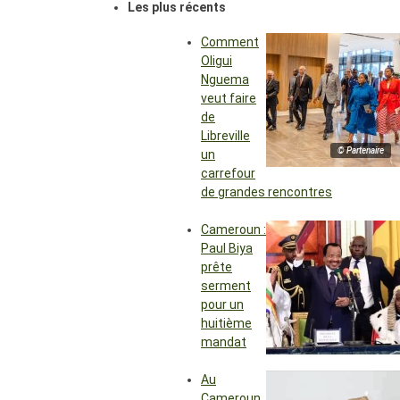
Les plus récents
Comment
Oligui
Nguema
veut faire
de
Libreville
© Partenaire
un
carrefour
de grandes rencontres
Cameroun :
Paul Biya
prête
serment
pour un
huitième
mandat
Au
Cameroun