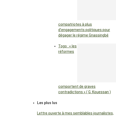
compatriotes à plus
d’engagements politiques pour
dégager le régime Gnassingbé
Togo : « les
réformes
comportent de graves
contradictions » ( G. Kouessan )
Les plus lus
Lettre ouverte à mes semblables journalistes,