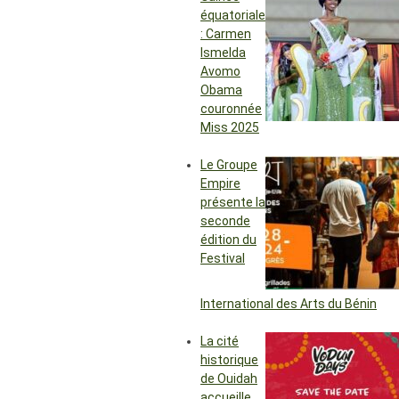
équatoriale
: Carmen
Ismelda
Avomo
Obama
couronnée
Miss 2025
Le Groupe
Empire
présente la
seconde
édition du
Festival
International des Arts du Bénin
La cité
historique
de Ouidah
accueille