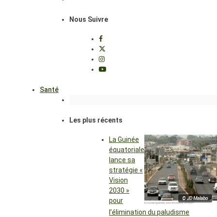
Nous Suivre
Santé
Les plus récents
La Guinée
équatoriale
lance sa
stratégie «
Vision
2030 »
© JD Malabo
pour
l’élimination du paludisme