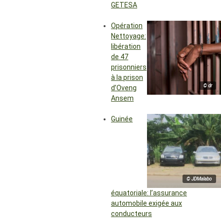
GETESA
Opération
Nettoyage:
libération
de 47
prisonniers
à la prison
© dr
d’Oveng
Ansem
Guinée
© JDMalabo
équatoriale: l’assurance
automobile exigée aux
conducteurs