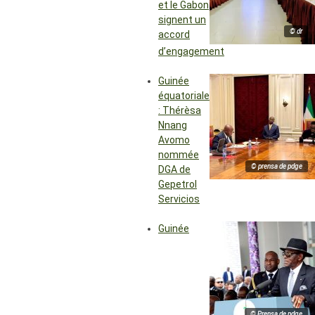
et le Gabon
signent un
© dr
accord
d’engagement
Guinée
équatoriale
: Thérèsa
Nnang
Avomo
nommée
© prensa de pdge
DGA de
Gepetrol
Servicios
Guinée
© Prensa de pdge