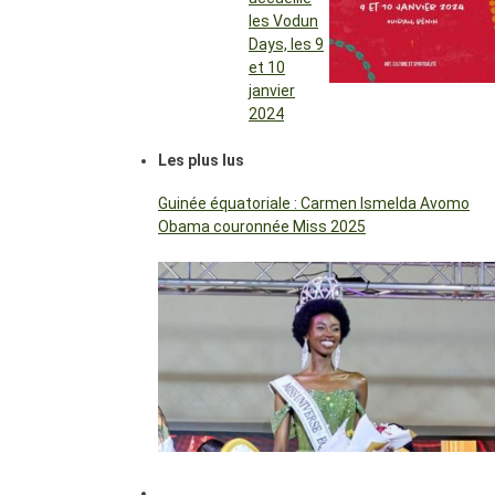
les Vodun
Days, les 9
et 10
janvier
2024
Les plus lus
Guinée équatoriale : Carmen Ismelda Avomo
Obama couronnée Miss 2025