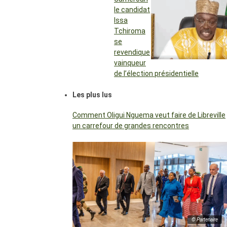
le candidat
Issa
Tchiroma
se
revendique
vainqueur
de l’élection présidentielle
Les plus lus
Comment Oligui Nguema veut faire de Libreville
un carrefour de grandes rencontres
© Partenaire