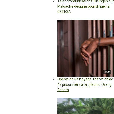
Télécommunications: Un ingénieur
Malgache désigné pour diriger la
GETESA
© dr
Opération Nettoyage: libération de
47 prisonniers à la prison d’Oveng
Ansem