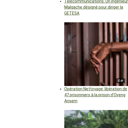
Télécommunications: Un ingénieur
Malgache désigné pour diriger la
GETESA
© dr
Opération Nettoyage: libération de
47 prisonniers à la prison d’Oveng
Ansem