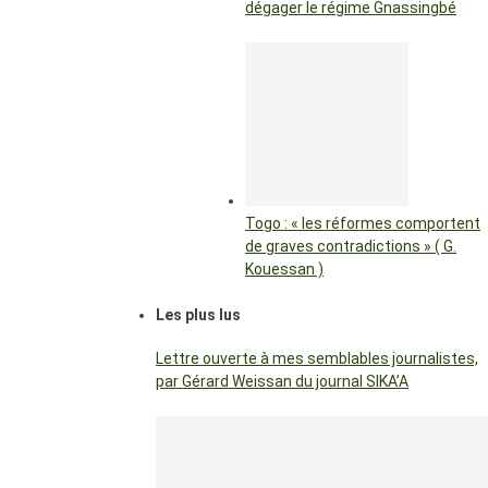
dégager le régime Gnassingbé
Togo : « les réformes comportent
de graves contradictions » ( G.
Kouessan )
Les plus lus
Lettre ouverte à mes semblables journalistes,
par Gérard Weissan du journal SIKA’A