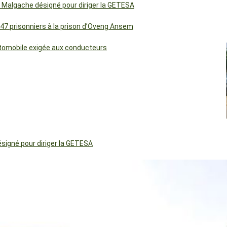
 Malgache désigné pour diriger la GETESA
 47 prisonniers à la prison d’Oveng Ansem
utomobile exigée aux conducteurs
igné pour diriger la GETESA