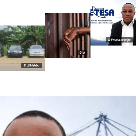
© Prensa de pdge
© dr
© JDMalabo