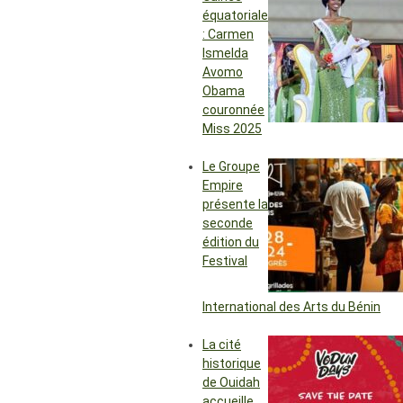
équatoriale
: Carmen
Ismelda
Avomo
Obama
couronnée
Miss 2025
Le Groupe
Empire
présente la
seconde
édition du
Festival
International des Arts du Bénin
La cité
historique
de Ouidah
accueille