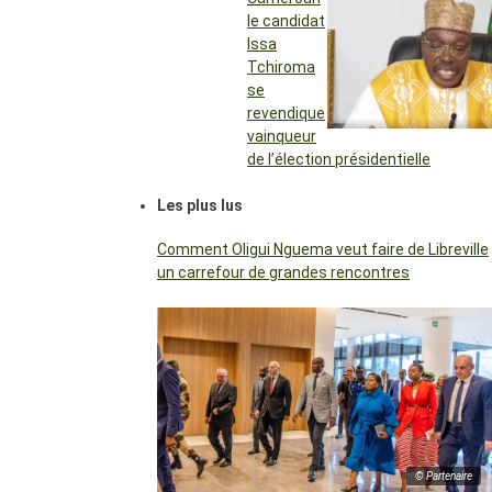
le candidat
Issa
Tchiroma
se
revendique
vainqueur
de l’élection présidentielle
Les plus lus
Comment Oligui Nguema veut faire de Libreville
un carrefour de grandes rencontres
© Partenaire