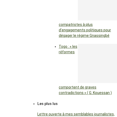
compatriotes à plus
d’engagements politiques pour
dégager le régime Gnassingbé
Togo : « les
réformes
comportent de graves
contradictions » ( G. Kouessan )
Les plus lus
Lettre ouverte à mes semblables journalistes,