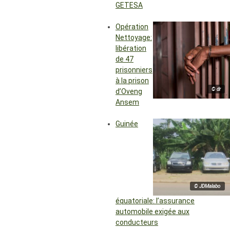
GETESA
Opération
Nettoyage:
libération
de 47
prisonniers
à la prison
© dr
d’Oveng
Ansem
Guinée
© JDMalabo
équatoriale: l’assurance
automobile exigée aux
conducteurs