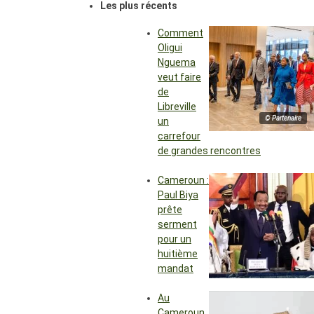
Les plus récents
Comment
Oligui
Nguema
veut faire
de
Libreville
© Partenaire
un
carrefour
de grandes rencontres
Cameroun :
Paul Biya
prête
serment
pour un
huitième
mandat
Au
Cameroun