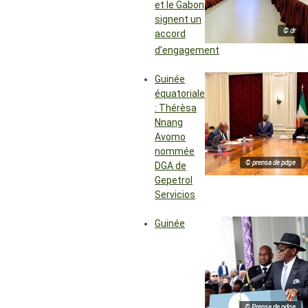
et le Gabon
signent un
© dr
accord
d’engagement
Guinée
équatoriale
: Thérèsa
Nnang
Avomo
nommée
© prensa de pdge
DGA de
Gepetrol
Servicios
Guinée
© Prensa de pdge