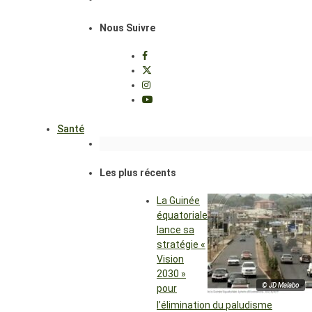
Nous Suivre
Santé
Les plus récents
La Guinée
équatoriale
lance sa
stratégie «
Vision
2030 »
© JD Malabo
pour
l’élimination du paludisme