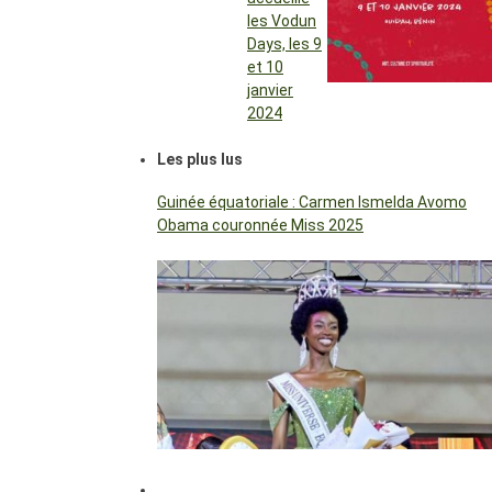
les Vodun
Days, les 9
et 10
janvier
2024
Les plus lus
Guinée équatoriale : Carmen Ismelda Avomo
Obama couronnée Miss 2025