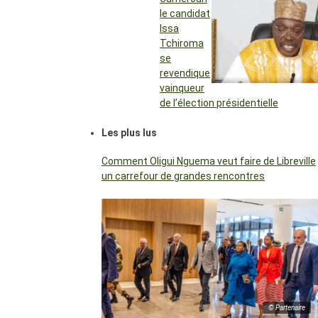
le candidat
Issa
Tchiroma
se
revendique
vainqueur
de l’élection présidentielle
Les plus lus
Comment Oligui Nguema veut faire de Libreville
un carrefour de grandes rencontres
© Partenaire