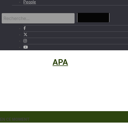
People
International
›
APA
EN CE MOMENT