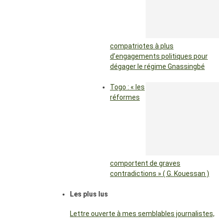
compatriotes à plus
d’engagements politiques pour
dégager le régime Gnassingbé
Togo : « les
réformes
comportent de graves
contradictions » ( G. Kouessan )
Les plus lus
Lettre ouverte à mes semblables journalistes,