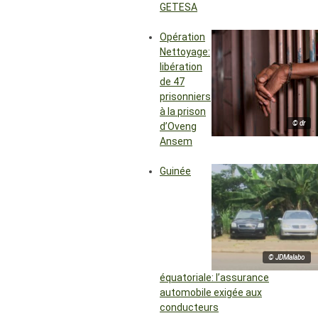
GETESA
Opération
Nettoyage:
libération
de 47
prisonniers
à la prison
© dr
d’Oveng
Ansem
Guinée
© JDMalabo
équatoriale: l’assurance
automobile exigée aux
conducteurs