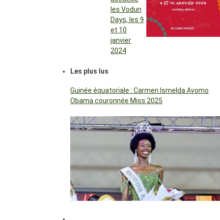
les Vodun
Days, les 9
et 10
janvier
2024
Les plus lus
Guinée équatoriale : Carmen Ismelda Avomo
Obama couronnée Miss 2025