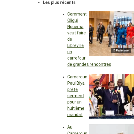
Les plus récents
Comment
Oligui
Nguema
veut faire
de
Libreville
© Partenaire
un
carrefour
de grandes rencontres
Cameroun :
Paul Biya
prête
serment
pour un
huitième
mandat
Au
Cameroun