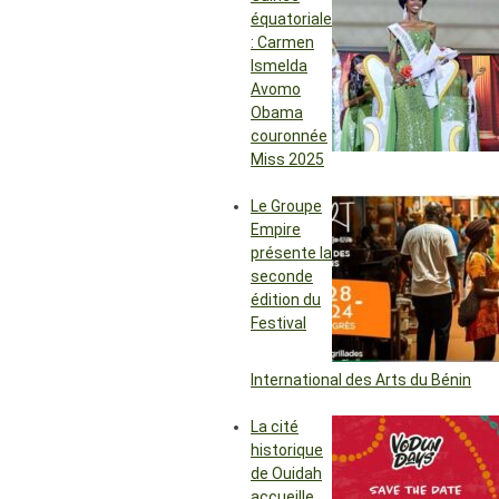
équatoriale
: Carmen
Ismelda
Avomo
Obama
couronnée
Miss 2025
Le Groupe
Empire
présente la
seconde
édition du
Festival
International des Arts du Bénin
La cité
historique
de Ouidah
accueille