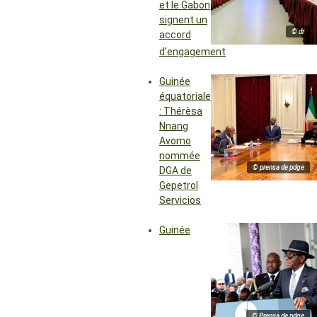
et le Gabon
signent un
© dr
accord
d’engagement
Guinée
équatoriale
: Thérèsa
Nnang
Avomo
nommée
© prensa de pdge
DGA de
Gepetrol
Servicios
Guinée
© Prensa de pdge