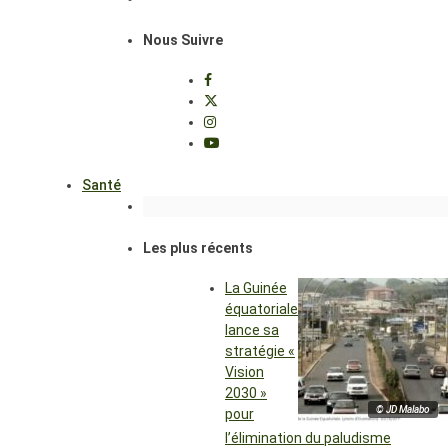
Nous Suivre
Santé
Les plus récents
La Guinée
équatoriale
lance sa
stratégie «
Vision
2030 »
© JD Malabo
pour
l’élimination du paludisme