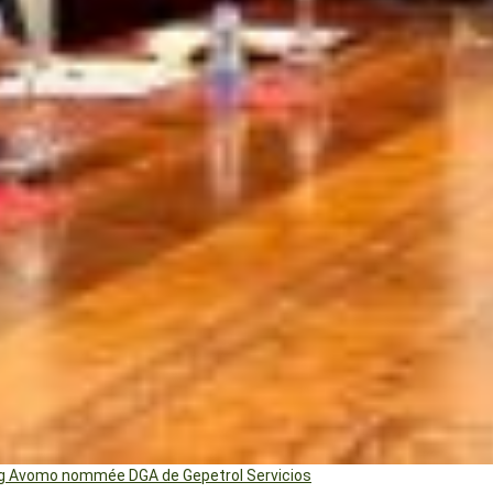
ng Avomo nommée DGA de Gepetrol Servicios