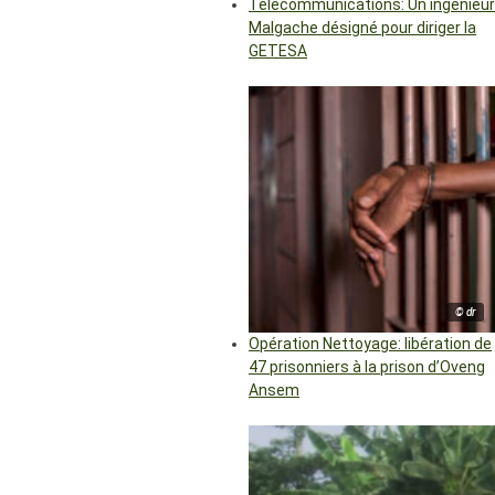
Télécommunications: Un ingénieur
Malgache désigné pour diriger la
GETESA
© dr
Opération Nettoyage: libération de
47 prisonniers à la prison d’Oveng
Ansem