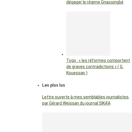
dégager le régime Gnassingbé
Togo : « les réformes comportent
de graves contradictions » ( G.
Kouessan )
Les plus lus
Lettre ouverte à mes semblables journalistes,
par Gérard Weissan du journal SIKA’A