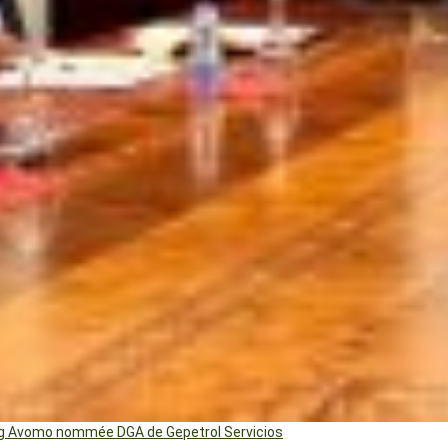
ng Avomo nommée DGA de Gepetrol Servicios