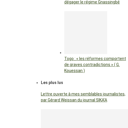
dégager le régime Gnassingbé
Togo : « les réformes comportent
de graves contradictions » ( G.
Kouessan )
Les plus lus
Lettre ouverte à mes semblables journalistes,
par Gérard Weissan du journal SIKA’A