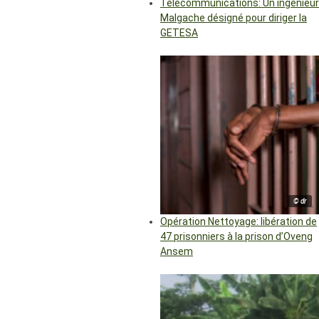
Télécommunications: Un ingénieur
Malgache désigné pour diriger la
GETESA
© dr
Opération Nettoyage: libération de
47 prisonniers à la prison d’Oveng
Ansem