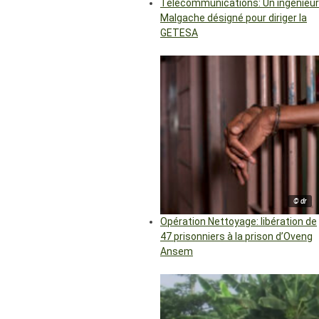
Télécommunications: Un ingénieur
Malgache désigné pour diriger la
GETESA
© dr
Opération Nettoyage: libération de
47 prisonniers à la prison d’Oveng
Ansem