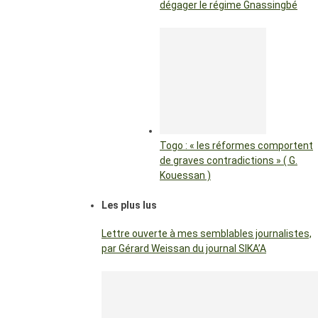
dégager le régime Gnassingbé
Togo : « les réformes comportent
de graves contradictions » ( G.
Kouessan )
Les plus lus
Lettre ouverte à mes semblables journalistes,
par Gérard Weissan du journal SIKA’A