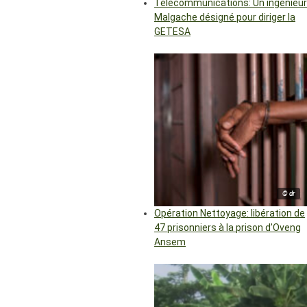
Télécommunications: Un ingénieur
Malgache désigné pour diriger la
GETESA
© dr
Opération Nettoyage: libération de
47 prisonniers à la prison d’Oveng
Ansem