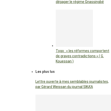
dégager le régime Gnassingbé
Togo : « les réformes comportent
de graves contradictions » ( G.
Kouessan )
Les plus lus
Lettre ouverte à mes semblables journalistes,
par Gérard Weissan du journal SIKA’A