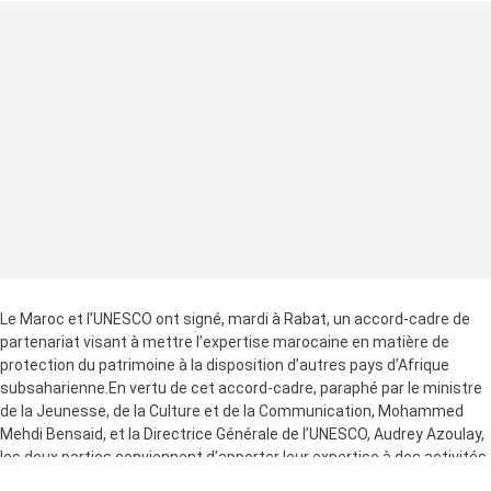
Le Maroc et l’UNESCO ont signé, mardi à Rabat, un accord-cadre de
partenariat visant à mettre l’expertise marocaine en matière de
protection du patrimoine à la disposition d’autres pays d’Afrique
subsaharienne.En vertu de cet accord-cadre, paraphé par le ministre
de la Jeunesse, de la Culture et de la Communication, Mohammed
Mehdi Bensaid, et la Directrice Générale de l’UNESCO, Audrey Azoulay,
les deux parties conviennent d’apporter leur expertise à des activités
de renforcement des capacités dans le domaine du patrimoine