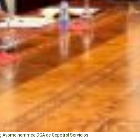
ng Avomo nommée DGA de Gepetrol Servicios