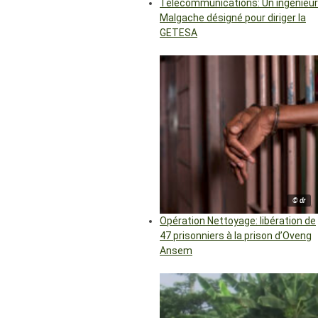
Télécommunications: Un ingénieur
Malgache désigné pour diriger la
GETESA
© dr
Opération Nettoyage: libération de
47 prisonniers à la prison d’Oveng
Ansem