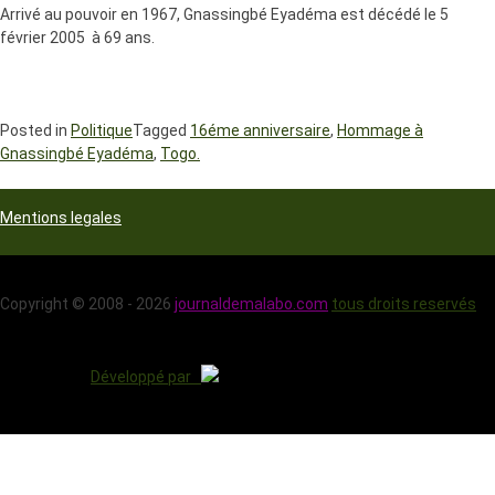
Arrivé au pouvoir en 1967, Gnassingbé Eyadéma est décédé le 5
février 2005 à 69 ans.
Posted in
Politique
Tagged
16éme anniversaire
,
Hommage à
Gnassingbé Eyadéma
,
Togo.
Mentions legales
Copyright © 2008 - 2026
journaldemalabo.com
tous droits reservés
Développé par