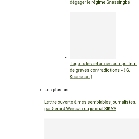
dégager le régime Gnassingbé
Togo : « les réformes comportent
de graves contradictions » ( G.
Kouessan )
Les plus lus
Lettre ouverte à mes semblables journalistes,
par Gérard Weissan du journal SIKA’A