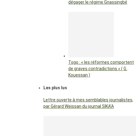
dégager le régime Gnassingbé
Togo : « les réformes comportent
de graves contradictions » ( G.
Kouessan )
Les plus lus
Lettre ouverte à mes semblables journalistes,
par Gérard Weissan du journal SIKA’A