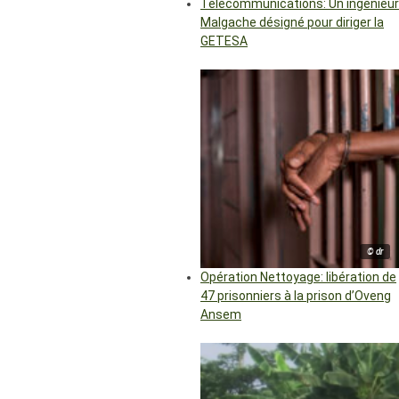
Télécommunications: Un ingénieur
Malgache désigné pour diriger la
GETESA
© dr
Opération Nettoyage: libération de
47 prisonniers à la prison d’Oveng
Ansem