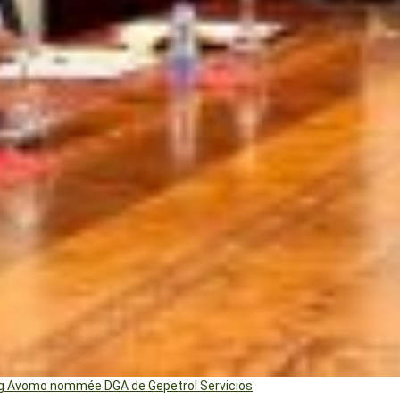
ng Avomo nommée DGA de Gepetrol Servicios