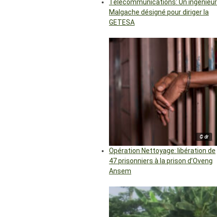
Télécommunications: Un ingénieur
Malgache désigné pour diriger la
GETESA
© dr
Opération Nettoyage: libération de
47 prisonniers à la prison d’Oveng
Ansem