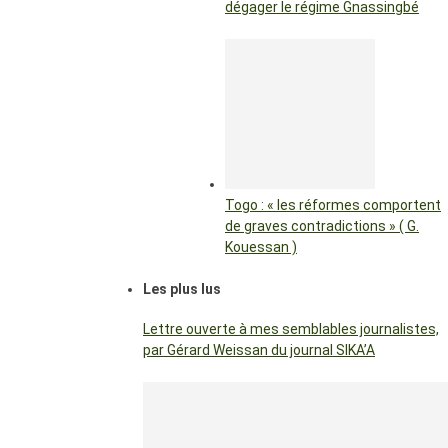
dégager le régime Gnassingbé
Togo : « les réformes comportent
de graves contradictions » ( G.
Kouessan )
Les plus lus
Lettre ouverte à mes semblables journalistes,
par Gérard Weissan du journal SIKA’A