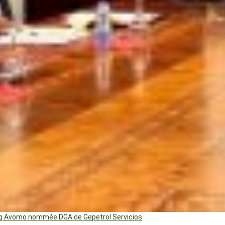
ng Avomo nommée DGA de Gepetrol Servicios