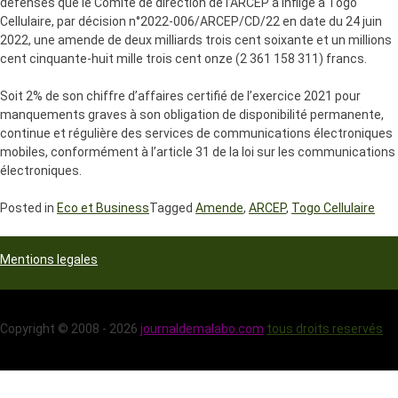
défenses que le Comité de direction de l’ARCEP a infligé à Togo
Cellulaire, par décision n°2022-006/ARCEP/CD/22 en date du 24 juin
2022, une amende de deux milliards trois cent soixante et un millions
cent cinquante-huit mille trois cent onze (2 361 158 311) francs.
Soit 2% de son chiffre d’affaires certifié de l’exercice 2021 pour
manquements graves à son obligation de disponibilité permanente,
continue et régulière des services de communications électroniques
mobiles, conformément à l’article 31 de la loi sur les communications
électroniques.
Posted in
Eco et Business
Tagged
Amende
,
ARCEP
,
Togo Cellulaire
Mentions legales
Copyright © 2008 - 2026
journaldemalabo.com
tous droits reservés
Développé par