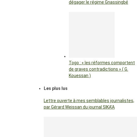
dégager le régime Gnassingbé
Togo : « les réformes comportent
de graves contradictions » ( G.
Kouessan )
Les plus lus
Lettre ouverte à mes semblables journalistes,
par Gérard Weissan du journal SIKA’A