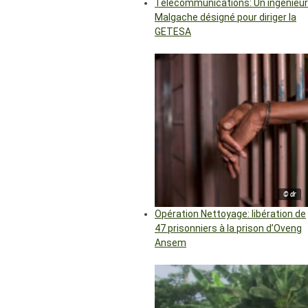
Télécommunications: Un ingénieur
Malgache désigné pour diriger la
GETESA
© dr
Opération Nettoyage: libération de
47 prisonniers à la prison d’Oveng
Ansem